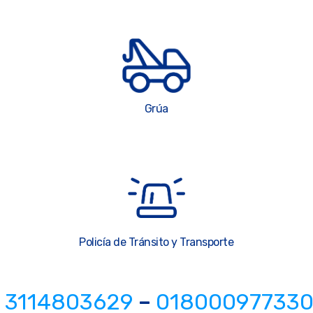
Grúa
Policía de Tránsito y Transporte
3114803629
–
01800097733