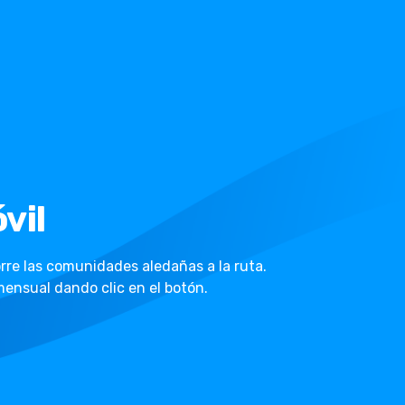
vil
orre las comunidades aledañas a la ruta.
ensual dando clic en el botón.