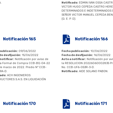
.
Notificado:
EDMIN IVAN OSSA CAST
VICTOR HUGO CEPEDA CASTRO HER
DETERMINADOS E INDETERMINADOS 
SEÑOR VICTOR MANUEL CEPEDA BE
(Q. E. P. D).
Notificación 165
Notificación 166
publicación:
09/06/2022
Fecha publicación:
10/06/2022
de desfijación:
15/06/2022
Fecha de desfijación:
16/06/2022
notificar:
Notificación por aviso de
Acto a notificar:
Notificación por av
rta Formal de Compra CCB-BQ-04-22
la RESOLUCION 20226060002835 Pr
de marzo de 2022. Predio N° CCB-
No. CCB-UF6-053R-3-D.
9A-D.
Notificado:
AIDE SOLANO PABON.
cado:
ACH INGENIEROS
UCTORES S.A.S. EN LIQUIDACIÓN
Notificación 170
Notificación 171