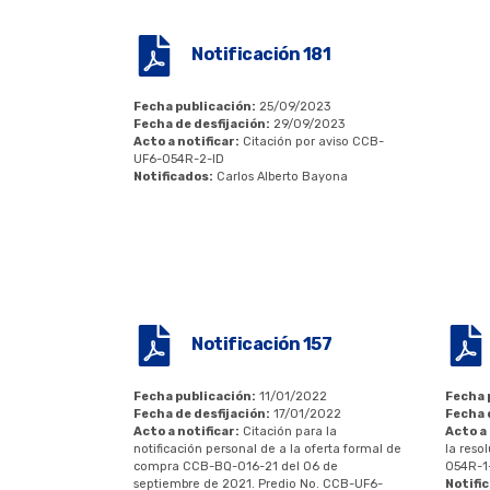
Notificación 181
Fecha publicación:
25/09/2023
Fecha de desfijación:
29/09/2023
Acto a notificar:
Citación por aviso CCB-
UF6-054R-2-ID
Notificados:
Carlos Alberto Bayona
Notificación 157
Fecha publicación:
11/01/2022
Fecha 
Fecha de desfijación:
17/01/2022
Fecha 
Acto a notificar:
Citación para la
Acto a 
notificación personal de a la oferta formal de
la reso
compra CCB-BQ-016-21 del 06 de
054R-1
septiembre de 2021. Predio No. CCB-UF6-
Notifi