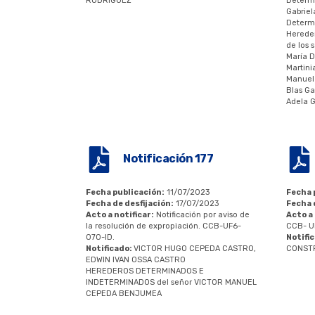
RODRÍGUEZ
Determ
Gabrie
Determ
Herede
de los 
María D
Martini
Manuel 
Blas Ga
Adela G
Notificación 177
Fecha publicación:
11/07/2023
Fecha 
Fecha de desfijación:
17/07/2023
Fecha 
Acto a notificar:
Notificación por aviso de
Acto a 
la resolución de expropiación. CCB-UF6-
CCB- U
070-ID.
Notifi
Notificado:
VICTOR HUGO CEPEDA CASTRO,
CONSTR
EDWIN IVAN OSSA CASTRO
HEREDEROS DETERMINADOS E
INDETERMINADOS del señor VICTOR MANUEL
CEPEDA BENJUMEA