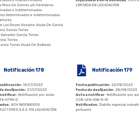
inados e Indeterminados
Liquidadora de la Sociedad:
PUCH
la Mora De Gómez y/o Herederos
LIMITADA EN LIQUIDACIÓN
inados e Indeterminados
ros determinados e indeterminados
señores:
e Los Reyes Vizcaino Viuda De García
ano García Torres
Salvador García Torres
rcía Torres
arcía Torres Viuda De Robledo
Notificación 178
Notificación 179
publicación:
14/07/2023
Fecha publicación:
22/08/2023
de desfijación:
21/07/2023
Fecha de desfijación:
28/08/2023
notificar:
Notificación por aviso.
Acto a notificar:
Notificación por av
F6-079A-D.
CCB-UF6-054-R-ID
cados:
ACH INGENIEROS
Notificados:
Distrito especial industri
UCTORES S.A.S. EN LIQUIDACIÓN
portuario