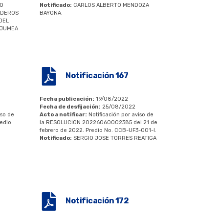
RO
Notificado:
CARLOS ALBERTO MENDOZA
EDEROS
BAYONA.
DEL
NJUMEA
Notificación 167
Fecha publicación:
19/08/2022
Fecha de desfijación:
25/08/2022
iso de
Acto a notificar:
Notificación por aviso de
edio
la RESOLUCION 20226060002385 del 21 de
febrero de 2022. Predio No. CCB-UF3-001-I.
Notificado:
SERGIO JOSE TORRES REATIGA
Notificación 172