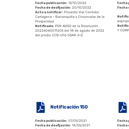
Fecha publicación:
13/10/2022
Fecha 
Fecha de desfijación:
20/10/2022
Fecha 
Acto a notificar:
Proyecto Vial Corredor
Notific
Cartagena – Barranquilla y Circunvalar de la
expropi
Prosperidad.
Notifi
Notificado:
POR AVISO de la Resolución
Y COMP
20226060011205 del 18 de agosto de 2022
del predio CCB-UF6-054R-3-D.
Notificación 150
Fecha publicación:
07/05/2021
Fecha 
Fecha de desfijación:
14/05/2021
Fecha 