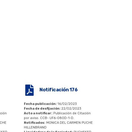
Notificación 176
Fecha publicación:
16/02/2023
Fecha de desfijación:
22/02/2023
ación
Acto a notificar:
Publicación de Citación
por aviso. CCB- UF6-080D-1-D.
UCHE
Notificados:
MONICA DEL CARMEN PUCHE
HILLENBRAND