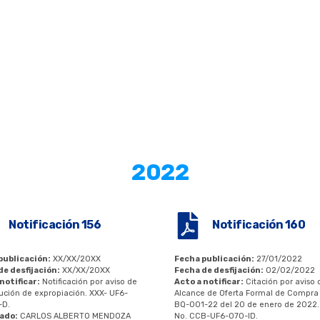
2022
Notificación 156
Notificación 160
publicación:
XX/XX/20XX
Fecha publicación:
27/01/2022
de desfijación:
XX/XX/20XX
Fecha de desfijación:
02/02/2022
notificar:
Notificación por aviso de
Acto a notificar:
Citación por aviso 
lución de expropiación. XXX- UF6-
Alcance de Oferta Formal de Compra
-D.
BQ-001-22 del 20 de enero de 2022.
cado:
CARLOS ALBERTO MENDOZA
No. CCB-UF6-070-ID.