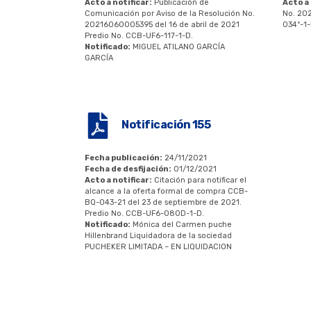
Acto a notificar:
Publicación de
Acto a 
Comunicación por Aviso de la Resolución No.
No. 20
20216060005395 del 16 de abril de 2021
034ª-1-
Predio No. CCB-UF6-117-1-D.
Notificado:
MIGUEL ATILANO GARCÍA
GARCÍA
Notificación 155
Fecha publicación:
24/11/2021
Fecha de desfijación:
01/12/2021
Acto a notificar:
Citación para notificar el
alcance a la oferta formal de compra CCB-
BQ-043-21 del 23 de septiembre de 2021.
Predio No. CCB-UF6-080D-1-D.
Notificado:
Mónica del Carmen puche
Hillenbrand Liquidadora de la sociedad
PUCHEKER LIMITADA – EN LIQUIDACION