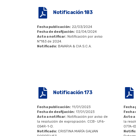
Notificación 183
Fecha publicación:
22/03/2024
Fecha de desfijación:
02/04/2024
Acto a notificar:
Notificación por aviso
N°183 de 2024.
Notificado:
BAVARIA & CIA S.C.A.
Notificación 173
Fecha publicación:
11/01/2023
Fecha 
Fecha de desfijación:
17/01/2023
Fecha 
Acto a notificar:
Notificación por aviso de
Acto a 
la resolución de expropiación. CCB- UF6-
la reso
054R-1-D.
077A-ID
Notificado:
CRISTINA MARÍA GALVAN
Notifi