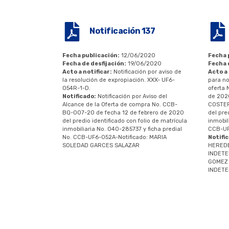
Notificación 137
Fecha publicación:
12/06/2020
Fecha 
Fecha de desfijación:
19/06/2020
Fecha 
Acto a notificar:
Notificación por aviso de
Acto a 
la resolución de expropiación. XXX- UF6-
para no
054R-1-D.
oferta 
Notificado:
Notificación por Aviso del
de 202
Alcance de la Oferta de compra No. CCB-
COSTER
BQ-007-20 de fecha 12 de febrero de 2020
del pre
del predio identificado con folio de matrícula
inmobil
inmobiliaria No. 040-285737 y ficha predial
CCB-UF
No. CCB-UF6-052A-Notificado: MARIA
Notifi
SOLEDAD GARCES SALAZAR
HERED
INDETE
GOMEZ 
INDET