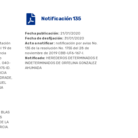
Notificación 135
Fecha publicación:
21/01/2020
Fecha de desfijación:
31/01/2020
itación
Acto a notificar:
notificación por aviso No.
el 19 de
135 de la resolución No. 1755 del 28 de
ncia
noviembre de 2019 CBB-UF6-167-I.
o
Notificado:
HEREDEROS DETERMINADOS E
o. 040-
INDETERMINADOS DE ORFELINA GONZALEZ
75-ID.
AHUMADA
RCIA
NDRADE,
GUEL
SA
 BLAS
S
DE LA
RCIA.