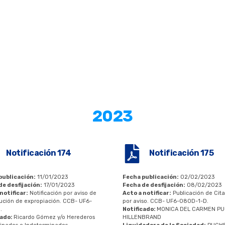
2023
Notificación 174
Notificación 175
publicación:
11/01/2023
Fecha publicación:
02/02/2023
de desfijación:
17/01/2023
Fecha de desfijación:
08/02/2023
notificar:
Notificación por aviso de
Acto a notificar:
Publicación de Cit
lución de expropiación. CCB- UF6-
por aviso. CCB- UF6-080D-1-D.
.
Notificado:
MONICA DEL CARMEN P
cado:
Ricardo Gómez y/o Herederos
HILLENBRAND