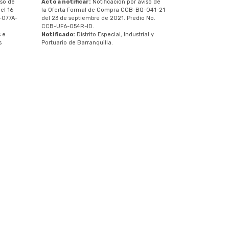
iso de
Acto a notificar:
Notificación por aviso de
el 16
la Oferta Formal de Compra CCB-BQ-041-21
-077A-
del 23 de septiembre de 2021. Predio No.
CCB-UF6-054R-ID.
 e
Notificado:
Distrito Especial, Industrial y
s
Portuario de Barranquilla.