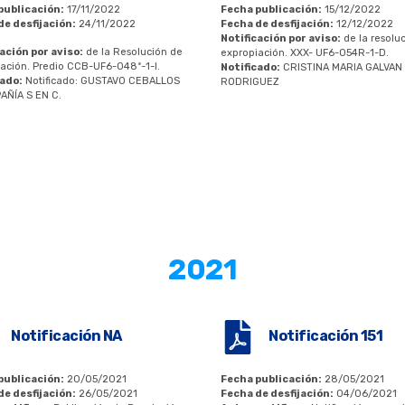
publicación:
17/11/2022
Fecha publicación:
15/12/2022
de desfijación:
24/11/2022
Fecha de desfijación:
12/12/2022
Notificación por aviso:
de la resolu
ación por aviso:
de la Resolución de
expropiación. XXX- UF6-054R-1-D.
ación. Predio CCB-UF6-048ª-1-I.
Notificado:
CRISTINA MARIA GALVAN
cado:
Notificado: GUSTAVO CEBALLOS
RODRIGUEZ
AÑÍA S EN C.
2021
Notificación NA
Notificación 151
publicación:
20/05/2021
Fecha publicación:
28/05/2021
de desfijación:
26/05/2021
Fecha de desfijación:
04/06/2021