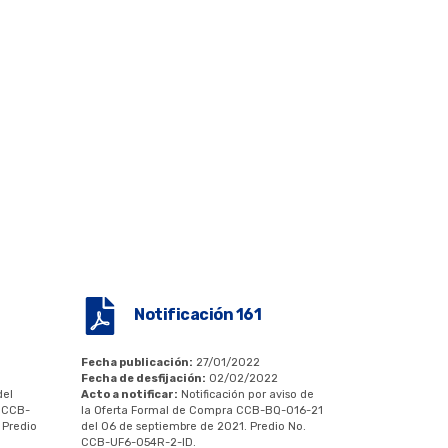
Notificación 161
Fecha publicación:
27/01/2022
Fecha de desfijación:
02/02/2022
del
Acto a notificar:
Notificación por aviso de
 CCB-
la Oferta Formal de Compra CCB-BQ-016-21
 Predio
del 06 de septiembre de 2021. Predio No.
CCB-UF6-054R-2-ID.