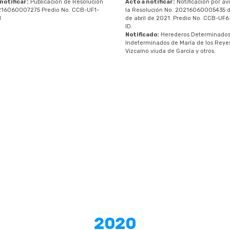
notificar:
Publicación de Resolución
Acto a notificar:
Notificación por av
216060007275 Predio No. CCB-UF1-
la Resolución No. 20216060005435 d
I
de abril de 2021. Predio No. CCB-UF6
ID.
Notificado:
Herederos Determinados
Indeterminados de María de los Reye
Vizcaíno viuda de García y otros.
2020