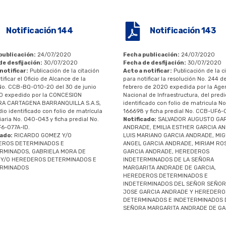
Notificación 144
Notificación 143
publicación:
24/07/2020
Fecha publicación:
24/07/2020
de desfijación:
30/07/2020
Fecha de desfijación:
30/07/2020
notificar:
Publicación de la citación
Acto a notificar:
Publicación de la c
tificar el Oficio de Alcance de la
para notificar la resolución No. 244 d
No. CCB-BQ-010-20 del 30 de junio
febrero de 2020 expedida por la Age
0 expedido por la CONCESION
Nacional de Infraestructura, del predi
A CARTAGENA BARRANQUILLA S.A.S,
identificado con folio de matricula N
dio identificado con folio de matrícula
166698 y ficha predial No. CCB-UF6-0
iaria No. 040-043 y ficha predial No.
Notificado:
SALVADOR AUGUSTO GA
6-077A-ID.
ANDRADE, EMILIA ESTHER GARCIA A
cado:
RICARDO GOMEZ Y/O
LUIS MARIANO GARCIA ANDRADE, MI
EROS DETERMINADOS E
ANGEL GARCIA ANDRADE, MIRIAM RO
RMINADOS, GABRIELA MORA DE
GARCIA ANDRADE, HEREDEROS
Y/O HEREDEROS DETERMINADOS E
INDETERMINADOS DE LA SEÑORA
ERMINADOS
MARGARITA ANDRADE DE GARCIA,
HEREDEROS DETERMINADOS E
INDETERMINADOS DEL SEÑOR SEÑOR
JOSE GARCIA ANDRADE Y HEREDERO
DETERMINADOS E INDETERMINADOS 
SEÑORA MARGARITA ANDRADE DE GA