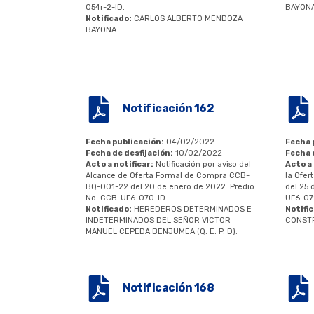
054r-2-ID.
BAYONA
Notificado:
CARLOS ALBERTO MENDOZA
BAYONA.
Notificación 162
Fecha publicación:
04/02/2022
Fecha 
Fecha de desfijación:
10/02/2022
Fecha 
Acto a notificar:
Notificación por aviso del
Acto a 
Alcance de Oferta Formal de Compra CCB-
la Ofe
BQ-001-22 del 20 de enero de 2022. Predio
del 25 
No. CCB-UF6-070-ID.
UF6-07
Notificado:
HEREDEROS DETERMINADOS E
Notifi
INDETERMINADOS DEL SEÑOR VICTOR
CONSTR
MANUEL CEPEDA BENJUMEA (Q. E. P. D).
Notificación 168